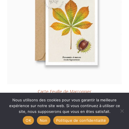
Carte Feuille de Marronnier
Cartes postales
Nous utilisons des cookies pour vous garantir la meilleure
expérience sur notre site web. Si vous continuez à utiliser ce
€
4,00
site, nous supposerons que vous en êtes satisfait.
Filtrer
OK
Non
Politique de confidentialité