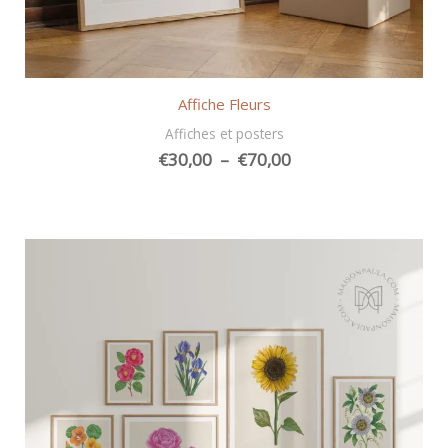
Affiche Fleurs
Affiches et posters
Plage
€
30,00
–
€
70,00
de
prix :
€30,00
à
€70,00