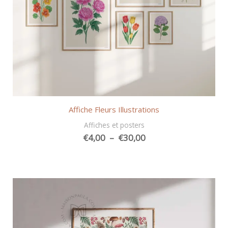
Affiche Fleurs Illustrations
Affiches et posters
Plage
€
4,00
–
€
30,00
de
prix :
€4,00
à
€30,00