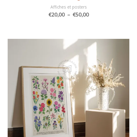
Affiches et posters
Plage
€
20,00
–
€
50,00
de
prix :
€20,00
à
€50,00