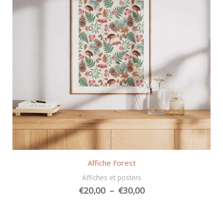
Affiche Forest
Affiches et posters
Plage
€
20,00
–
€
30,00
de
prix :
€20,00