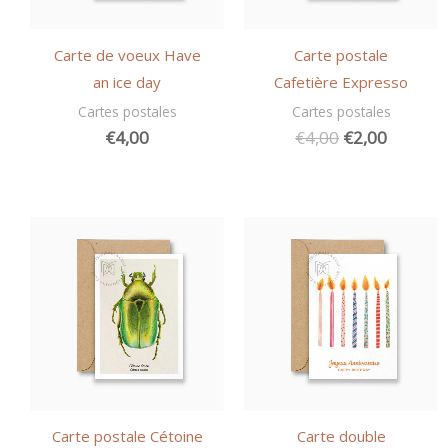
Carte de voeux Have
Carte postale
an ice day
Cafetière Expresso
Cartes postales
Cartes postales
Le
Le
€
4,00
€
4,00
€
2,00
prix
prix
initial
actuel
était :
est :
€4,00.
€2,00.
Carte postale Cétoine
Carte double