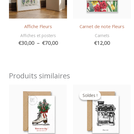
Affiche Fleurs
Carnet de note Fleurs
Affiches et posters
Carnets
Plage
€
30,00
–
€
70,00
€
12,00
de
prix :
€30,00
à
Produits similaires
€70,00
Soldes !
Soldes !