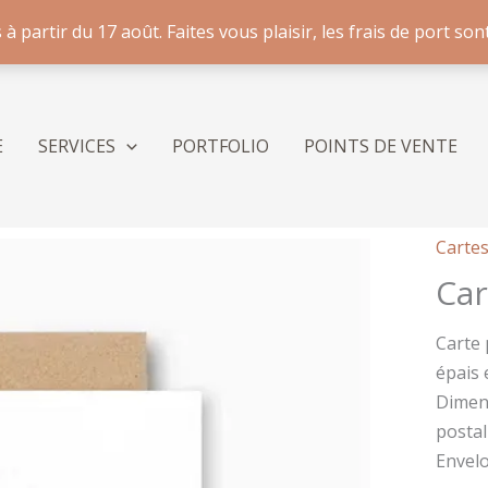
artir du 17 août. Faites vous plaisir, les frais de port sont
E
SERVICES
PORTFOLIO
POINTS DE VENTE
Cartes
Car
Carte 
épais 
Dimens
postal
Envel