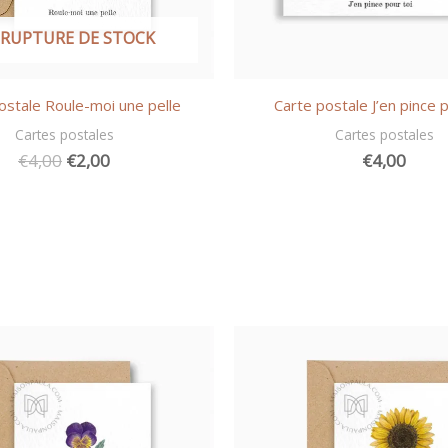
 RUPTURE DE STOCK
ostale Roule-moi une pelle
Carte postale J’en pince p
Cartes postales
Cartes postales
Le
Le
€
4,00
€
2,00
€
4,00
prix
prix
initial
actuel
était :
est :
€4,00.
€2,00.