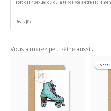
fort désir sexuel ou qui a tendance à être facileme
Avis (0)
Il n’y a pas encore d’avis.
Seuls les clients connectés ayant acheté ce produit on
Vous aimerez peut-être aussi…
Soldes !
Soldes !