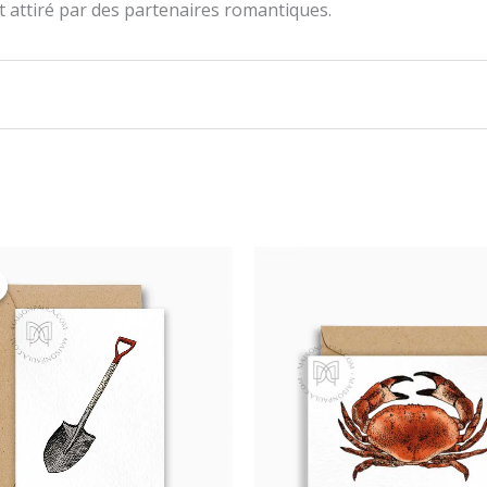
nt attiré par des partenaires romantiques.
t la possibilité de laisser un avis.