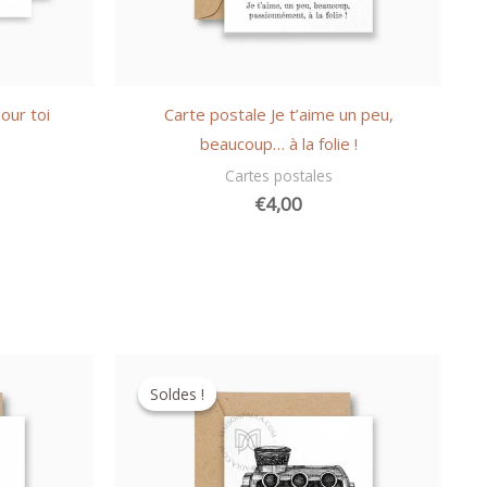
our toi
Carte postale Je t’aime un peu,
beaucoup… à la folie !
Cartes postales
€
4,00
Soldes !
Soldes !