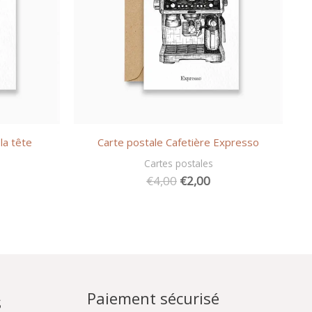
la tête
Carte postale Cafetière Expresso
Cartes postales
Le
Le
€
4,00
€
2,00
prix
prix
initial
actuel
était :
est :
€4,00.
€2,00.
Paiement sécurisé
s