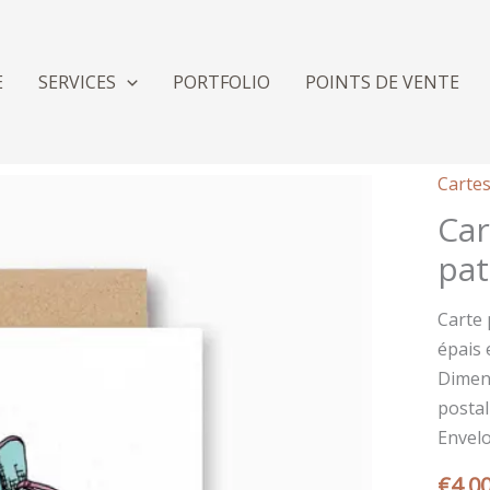
E
SERVICES
PORTFOLIO
POINTS DE VENTE
Cartes
Car
pat
Carte 
épais 
Dimens
postal
Envel
€
4,0