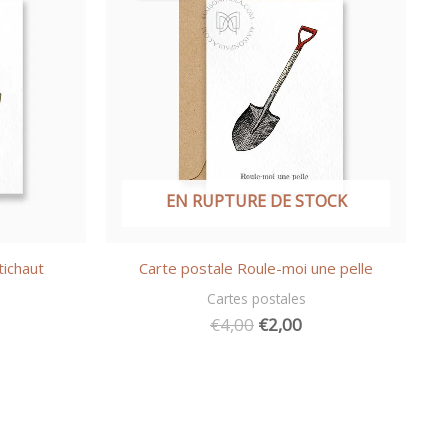
EN RUPTURE DE STOCK
tichaut
Carte postale Roule-moi une pelle
Cartes postales
Le
Le
€
4,00
€
2,00
prix
prix
initial
actuel
était :
est :
€4,00.
€2,00.