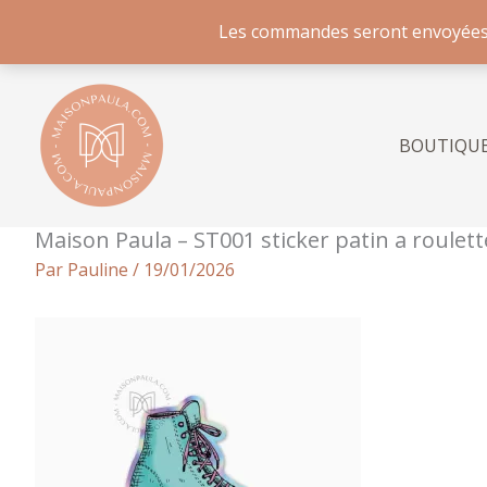
Les commandes seront envoyées à p
Aller
au
contenu
BOUTIQU
Maison Paula – ST001 sticker patin a roulett
Par
Pauline
/
19/01/2026