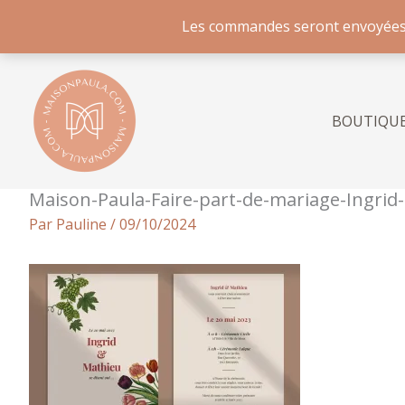
Les commandes seront envoyées à p
Aller
au
contenu
BOUTIQU
Maison-Paula-Faire-part-de-mariage-Ingrid
Par
Pauline
/
09/10/2024