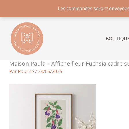
Les commandes seront envoyées à p
Aller
au
contenu
BOUTIQU
Maison Paula – Affiche fleur Fuchsia cadre
Par
Pauline
/
24/06/2025