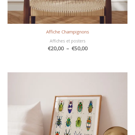
Affiche Champignons
Affiches et posters
Plage
€
20,00
–
€
50,00
de
prix :
€20,00
à
€50,00