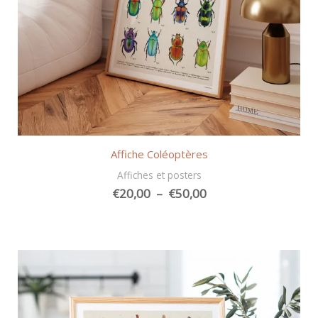
Affiche Coléoptères
Affiches et posters
Plage
€
20,00
–
€
50,00
de
prix :
€20,00
à
€50,00