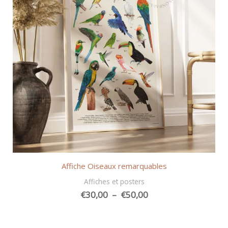
Affiche Oiseaux remarquables
Affiches et posters
Plage
€
30,00
–
€
50,00
de
prix :
€30,00