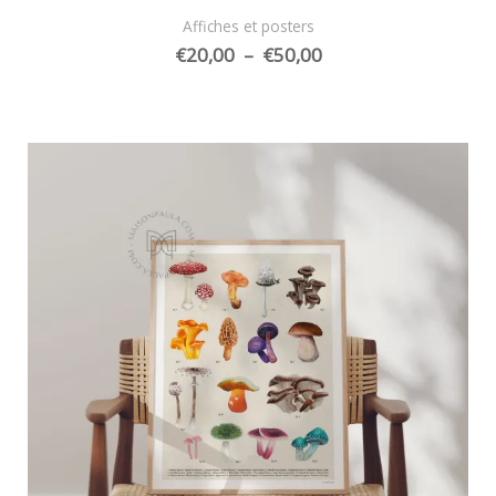
Affiches et posters
Plage
€
20,00
–
€
50,00
de
prix :
€20,00
à
€50,00