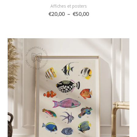
Affiches et posters
Plage
€
20,00
–
€
50,00
de
prix :
€20,00
à
€50,00