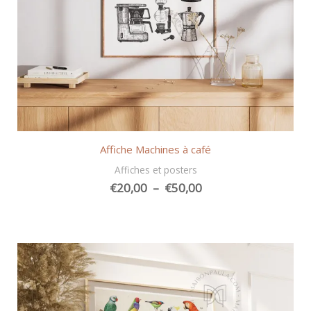
Affiche Machines à café
Affiches et posters
Plage
€
20,00
–
€
50,00
de
prix :
€20,00
à
€50,00