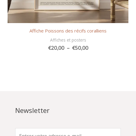
Affiche Poissons des récifs coralliens
Affiches et posters
Plage
€
20,00
–
€
50,00
de
prix :
€20,00
à
€50,00
Newsletter