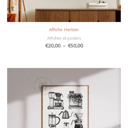
Affiche Herbier
Affiches et posters
Plage
€
20,00
–
€
50,00
de
prix :
€20,00
à
€50,00