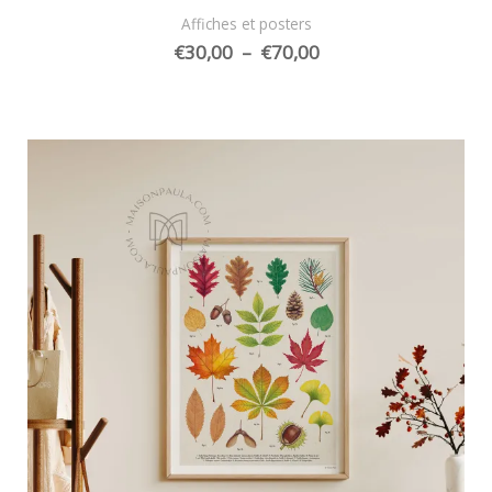
Affiches et posters
Plage
€
30,00
–
€
70,00
de
prix :
€30,00
à
€70,00