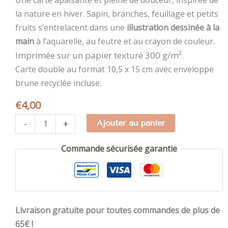
Une carte apaisante et pleine de douceur, inspirée de
la nature en hiver. Sapin, branches, feuillage et petits
fruits s’entrelacent dans une
illustration dessinée à la
main
à l’aquarelle, au feutre et au crayon de couleur.
Imprimée sur un papier texturé 300 g/m².
Carte double au format 10,5 x 15 cm avec enveloppe
brune recyclée incluse.
€
4,00
quantité
-
+
Ajouter au panier
de
Carte
Commande sécurisée garantie
de
voeux
Bonnes
fêtes
Livraison gratuite pour toutes commandes de plus de
65€ !