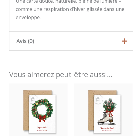
Une carte douce, naturelle, pleine de lumière –
comme une respiration d’hiver glissée dans une
enveloppe.
Avis (0)
Il n’y a pas encore d’avis.
Seuls les clients connectés ayant acheté ce
Vous aimerez peut-être aussi…
produit ont la possibilité de laisser un avis.