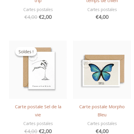
trip
temps de chien
Cartes postales
Cartes postales
Le
Le
€
4,00
€
2,00
€
4,00
prix
prix
initial
actuel
était :
est :
€4,00.
€2,00.
Soldes !
Soldes !
Carte postale Sel de la
Carte postale Morpho
vie
Bleu
Cartes postales
Cartes postales
Le
Le
€
4,00
€
2,00
€
4,00