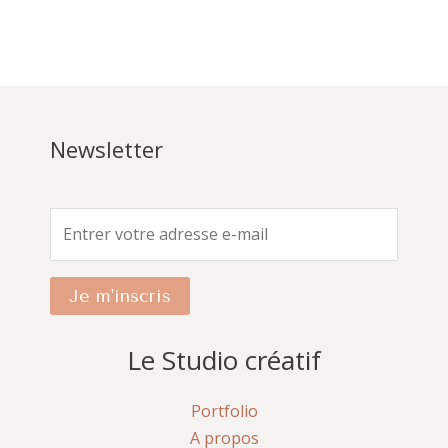
prix
prix
initial
actuel
était :
est :
€4,00.
€2,00.
Newsletter
Je m'inscris
Le Studio créatif
Portfolio
A propos