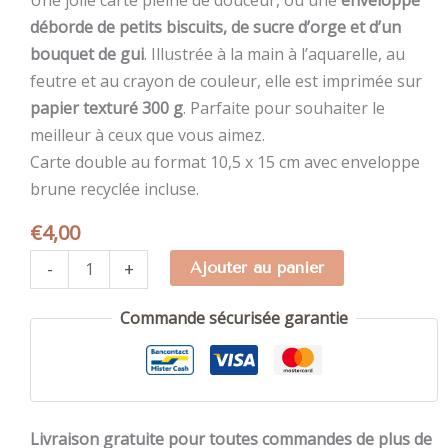
Une jolie carte pleine de douceur, où une
enveloppe
déborde de petits biscuits, de sucre d’orge et d’un
bouquet de gui
. Illustrée à la main à l’aquarelle, au
feutre et au crayon de couleur, elle est imprimée sur
papier texturé 300 g
. Parfaite pour souhaiter le
meilleur à ceux que vous aimez.
Carte double au format 10,5 x 15 cm avec enveloppe
brune recyclée incluse.
€
4,00
quantité
-
+
Ajouter au panier
de
Carte
Commande sécurisée garantie
de
vœux
Best
wishes
Livraison gratuite pour toutes commandes de plus de