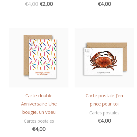
Le
Le
€
4,00
€
2,00
€
4,00
prix
prix
initial
actuel
était :
est :
€4,00.
€2,00.
Carte double
Carte postale J’en
Anniversaire Une
pince pour toi
bougie, un voeu
Cartes postales
€
4,00
Cartes postales
€
4,00