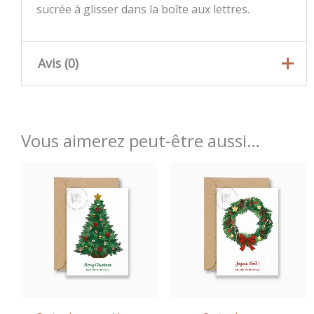
sucrée à glisser dans la boîte aux lettres.
Avis (0)
Il n’y a pas encore d’avis.
Seuls les clients connectés ayant acheté ce
Vous aimerez peut-être aussi…
produit ont la possibilité de laisser un avis.