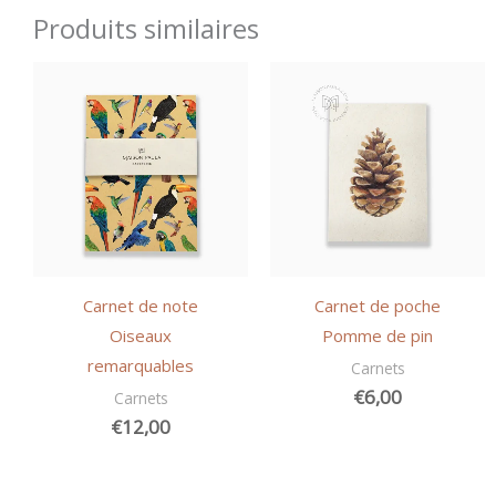
Seuls les clients connectés ayant acheté ce
Produits similaires
produit ont la possibilité de laisser un avis.
Carnet de note
Carnet de poche
Oiseaux
Pomme de pin
remarquables
Carnets
€
6,00
Carnets
€
12,00