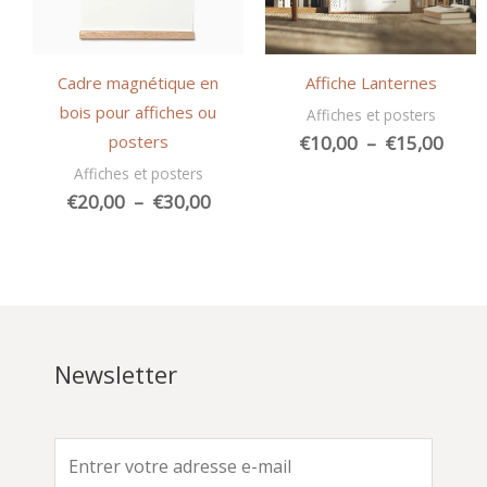
Cadre magnétique en
Affiche Lanternes
bois pour affiches ou
Affiches et posters
Plag
posters
€
10,00
–
€
15,00
de
Affiches et posters
prix :
Plage
€
20,00
–
€
30,00
€10,
de
à
prix :
€15,
€20,00
à
€30,00
Newsletter