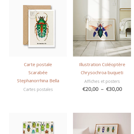
Carte postale
Illustration Coléoptère
Scarabée
Chrysochroa buqueti
Stephanorrhina Bella
Affiches et posters
Plag
€
20,00
–
€
30,00
Cartes postales
de
prix :
€20,
à
€30,