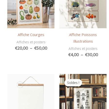
Affiche Courges
Affiche Poissons
Illustrations
Affiches et posters
Plage
€
20,00
–
€
50,00
Affiches et posters
de
Plage
€
4,00
–
€
30,00
prix :
de
€20,00
prix :
à
€4,00
€50,00
à
€30,0
Soldes !
Soldes !