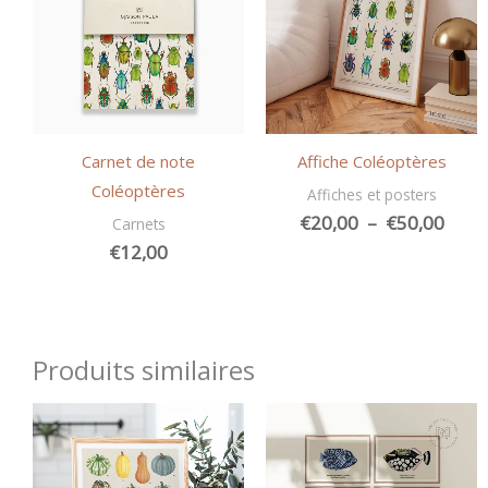
Carnet de note
Affiche Coléoptères
Coléoptères
Affiches et posters
Plag
€
20,00
–
€
50,00
Carnets
de
€
12,00
prix :
€20,
à
€50,
Produits similaires