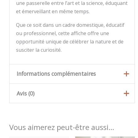
une passerelle entre l’art et la science, éduquant
et émerveillant en même temps.
Que ce soit dans un cadre domestique, éducatif
ou professionnel, cette affiche offre une
opportunité unique de célébrer la nature et de
susciter la curiosité.
Informations complémentaires
Avis (0)
Format
21 x 29,7 cm
,
30 x 40
d'illustration
cm
Il n’y a pas encore d’avis.
Seuls les clients connectés ayant acheté ce
Vous aimerez peut-être aussi…
produit ont la possibilité de laisser un avis.