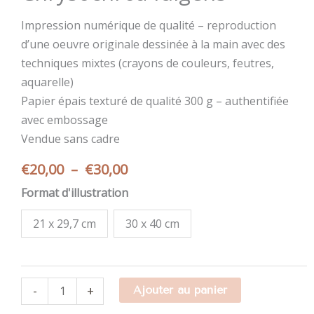
Impression numérique de qualité – reproduction
d’une oeuvre originale dessinée à la main avec des
techniques mixtes (crayons de couleurs, feutres,
aquarelle)
Papier épais texturé de qualité 300 g – authentifiée
avec embossage
Vendue sans cadre
Plage
€
20,00
–
€
30,00
de
Format d'illustration
prix :
€20,00
21 x 29,7 cm
30 x 40 cm
à
€30,00
quantité
-
+
Ajouter au panier
de