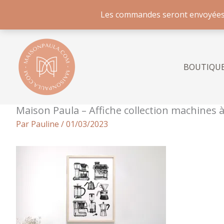
Les commandes seront envoyées à p
Aller
au
contenu
BOUTIQU
Maison Paula – Affiche collection machines à
Par
Pauline
/
01/03/2023