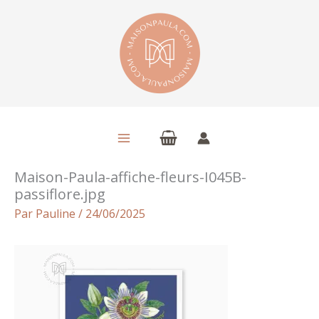
Aller
au
contenu
Maison-Paula-affiche-fleurs-I045B-
passiflore.jpg
Par
Pauline
/
24/06/2025